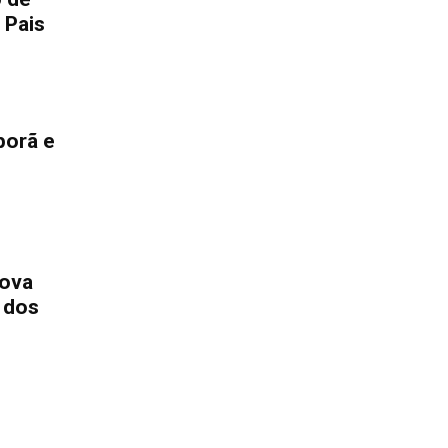
 Pais
porã e
m
nova
 dos