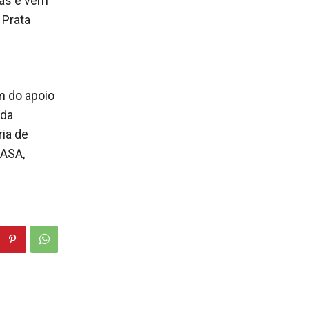
oas e vem
 Prata
m do apoio
 da
ia de
PASA,