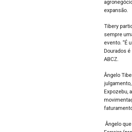
agronegócio
expansão.
Tibery part
sempre uma 
evento. “É 
Dourados é 
ABCZ.
Ângelo Tibe
julgamento,
Expozebu, a
movimentaçã
faturamento
Ângelo que 