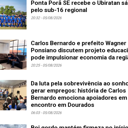
Ponta Porã SE recebe o Ubiratan s
pelo sub-16 regional
20:32 - 05/08/2026
Carlos Bernardo e prefeito Wagner
Ponsiano discutem projeto educaci
pode impulsionar economia da regi
20:25 - 05/08/2026
Da luta pela sobrevivência ao sonh
gerar empregos: história de Carlos
Bernardo emociona apoiadores em
encontro em Dourados
06:03 - 05/08/2026
Boi gordo mantém firmeza no iníci