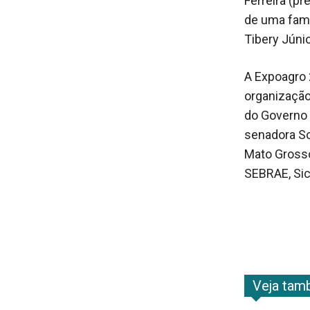
Ferreira (pr
de uma famíl
Tibery Júni
A Expoagro 
organização
do Governo 
senadora So
Mato Grosso
SEBRAE, Sic
Veja ta