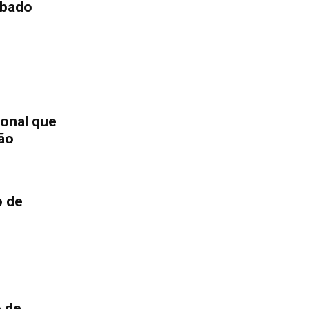
ábado
onal que
ão
o de
o de