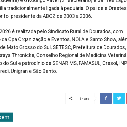
esidente) e o Rodrigo Pável (2º secretário) é de Três Lag
ia tradicionalmente ligada à pecuária. O pai dele Orestes
or foi presidente da ABCZ de 2003 a 2006.
2026 é realizada pelo Sindicato Rural de Dourados, com
 da Opa Organização e Eventos, NOLA e Santo Show, alé
de Mato Grosso do Sul, SETESC, Prefeitura de Dourados,
raya Thronicke, Conselho Regional de Medicina Veterinár
 do Sul e patrocínio de SENAR MS, FAMASUL, Cresol, IN
redi, Unigran e São Bento.
Share
mbém