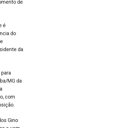
momento de
e é
ncia do
de
esidente da
 para
raba/MG da
a
do, com
sição.
dos Gino