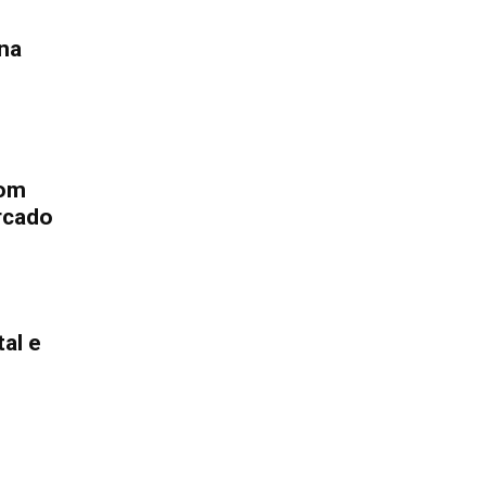
na
com
ercado
tal e