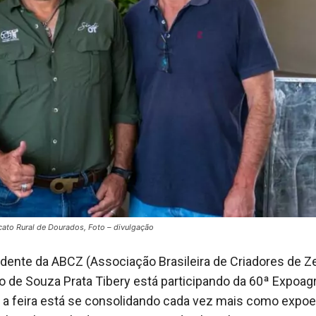
cato Rural de Dourados, Foto – divulgação
idente da ABCZ (Associação Brasileira de Criadores de Z
o de Souza Prata Tibery está participando da 60ª Expoag
 a feira está se consolidando cada vez mais como expoe