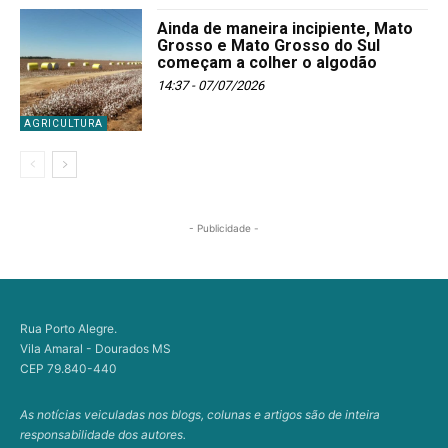
Ainda de maneira incipiente, Mato
Grosso e Mato Grosso do Sul
começam a colher o algodão
14:37 - 07/07/2026
AGRICULTURA
- Publicidade -
Rua Porto Alegre.
Vila Amaral - Dourados MS
CEP 79.840-440
As notícias veiculadas nos blogs, colunas e artigos são de inteira
responsabilidade dos autores.