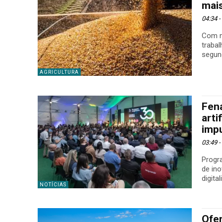
mai
04:34 
Com m
trabalh
segund
AGRICULTURA
Fena
arti
impu
03:49 
Progra
de ino
digita
NOTÍCIAS
Ofer