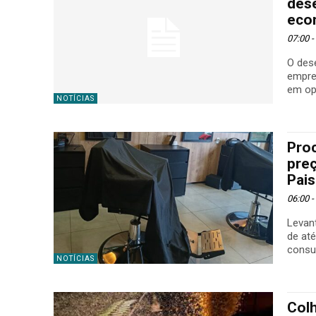
dese
eco
07:00 
O des
empre
em op
NOTÍCIAS
Pro
preç
Pais
06:00 
Levan
de at
consu
NOTÍCIAS
Colh