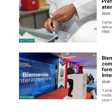
Pref
ate
03:00 
Campa
aplic
PAM- 
NOTÍCIAS
Bie
com
for
Int
05:00 
“Lemb
medici
NOTÍCIAS
esse 