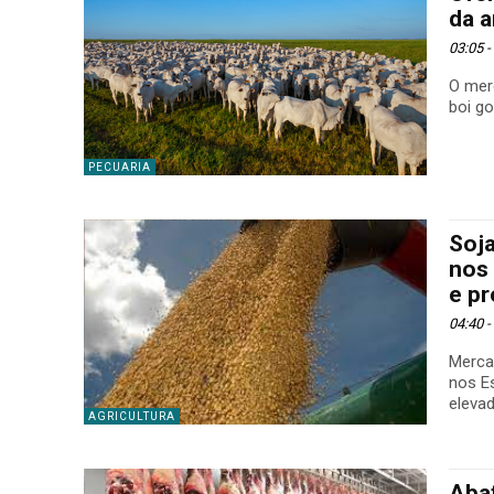
da a
03:05 
O mer
boi go
PECUARIA
Soj
nos 
e p
04:40 
Merca
nos E
elevad
AGRICULTURA
Aba