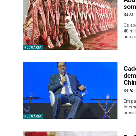
soma
04:23 
Os ab
40 mi
ano pa
PECUÁRIA
Cade
dem
Chin
04:10 
Em pai
Intern
presid
PECUÁRIA