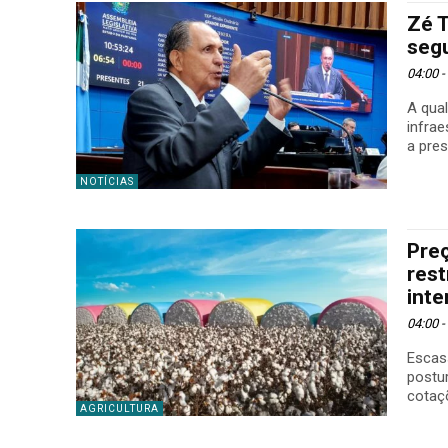
Zé T
seg
04:00 
A qua
infra
a pres
NOTÍCIAS
Pre
rest
inte
04:00 
Escass
postu
AGRICULTURA