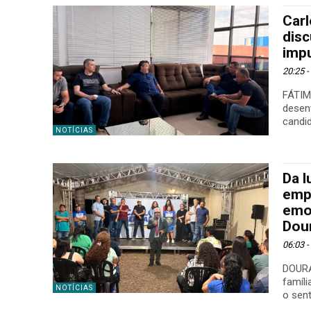
Car
dis
imp
20:25 
FÁTIM
desen
candid
NOTÍCIAS
Da l
empr
emo
Dou
06:03 
DOURA
famíli
NOTÍCIAS
o sent