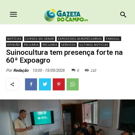
NOTÍCIAS
CURSOS-DO-SENAR
EXPOSICOES-AGROPECUARIAS
FAMASUL
OPINIÃO
PECUÁRIA
PECUARIA
SERVICOS
ULTIMAS-NOTICIAS
Suinocultura tem presença forte na
60ª Expoagro
0
110
13:05 - 15/05/2026
Por
Redação