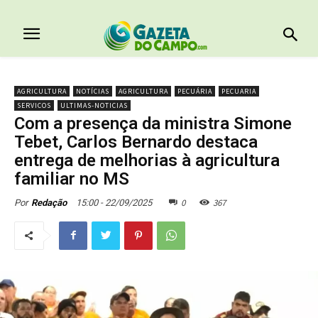
AGRICULTURA
NOTÍCIAS
AGRICULTURA
PECUÁRIA
PECUARIA
SERVICOS
ULTIMAS-NOTICIAS
Com a presença da ministra Simone
Tebet, Carlos Bernardo destaca
entrega de melhorias à agricultura
familiar no MS
0
367
15:00 - 22/09/2025
Por
Redação