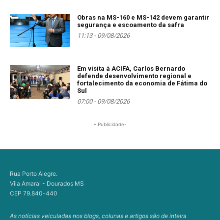
Obras na MS-160 e MS-142 devem garantir
segurança e escoamento da safra
11:13 - 09/08/2026
Em visita à ACIFA, Carlos Bernardo
defende desenvolvimento regional e
fortalecimento da economia de Fátima do
Sul
07:00 - 09/08/2026
- Publicidade-
Rua Porto Alegre.
Vila Amaral - Dourados MS
CEP 79.840-440
As notícias veiculadas nos blogs, colunas e artigos são de inteira