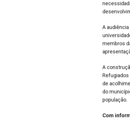
necessidade
desenvolvim
A audiência
universidade
membros da
apresentaçã
A construçã
Refugiados 
de acolhime
do municípi
população.
Com inform