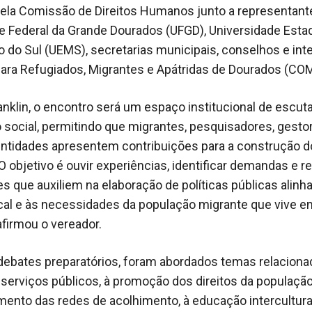
pela Comissão de Direitos Humanos junto a representant
e Federal da Grande Dourados (UFGD), Universidade Esta
 do Sul (UEMS), secretarias municipais, conselhos e int
ara Refugiados, Migrantes e Apátridas de Dourados (CO
nklin, o encontro será um espaço institucional de escuta
o social, permitindo que migrantes, pesquisadores, gesto
entidades apresentem contribuições para a construção d
O objetivo é ouvir experiências, identificar demandas e re
s que auxiliem na elaboração de políticas públicas alinh
ocal e às necessidades da população migrante que vive e
afirmou o vereador.
debates preparatórios, foram abordados temas relaciona
serviços públicos, à promoção dos direitos da população
mento das redes de acolhimento, à educação intercultural