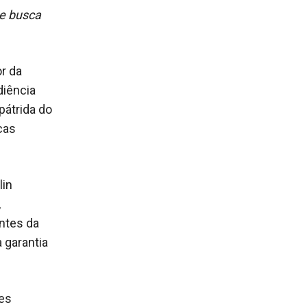
 e busca
r da
diência
pátrida do
cas
lin
,
antes da
 garantia
ões