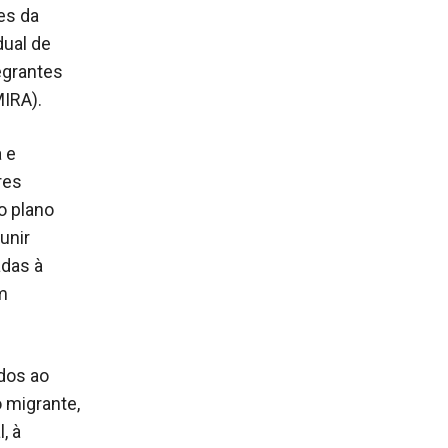
es da
dual de
egrantes
MIRA).
 e
res
o plano
unir
adas à
m
dos ao
 migrante,
, à