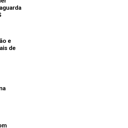
der
vaguarda
S
ção e
ais de
na
com