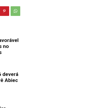
avorável
s no
s
6 deverá
vê Abiec