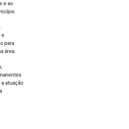
s e ao
icípio.
e
 e
o para
a área.
,
rmanentes
o a atuação
a