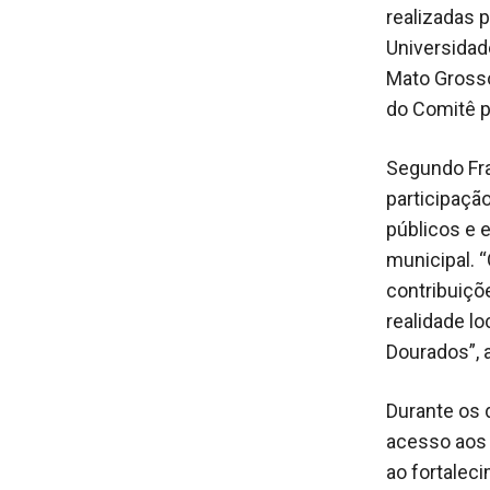
realizadas 
Universidad
Mato Grosso
do Comitê p
Segundo Fra
participaçã
públicos e 
municipal. “
contribuiçõe
realidade l
Dourados”, 
Durante os 
acesso aos 
ao fortaleci