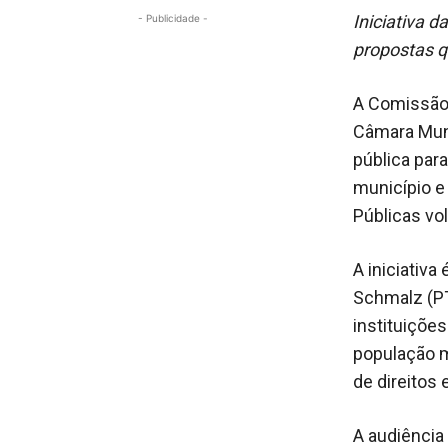
Iniciativa 
- Publicidade -
propostas q
A Comissão 
Câmara Munic
pública para
município e 
Públicas vo
A iniciativa
Schmalz (PT
instituiçõe
população m
de direitos
A audiência