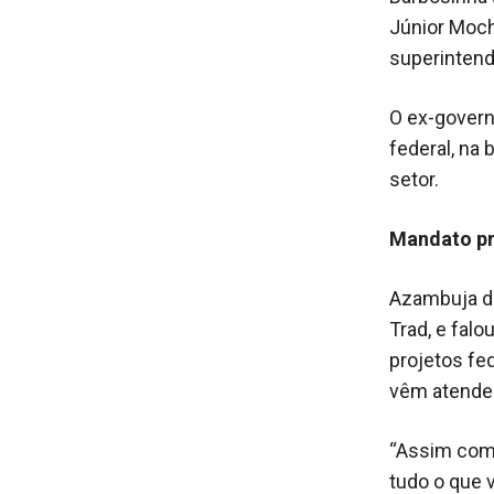
Júnior Moch
superintend
O ex-govern
federal, na
setor.
Mandato pr
Azambuja di
Trad, e falo
projetos fe
vêm atenden
“Assim como
tudo o que 