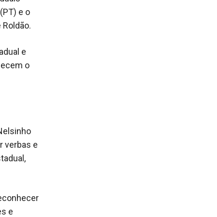
(PT) e o
 Roldão.
adual e
alecem o
Nelsinho
ir verbas e
tadual,
reconhecer
es e