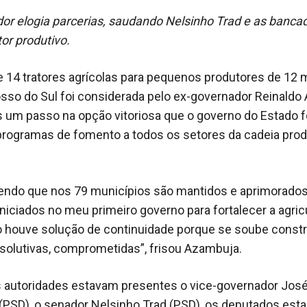
or elogia parcerias, saudando Nelsinho Trad e as banca
or produtivo.
e 14 tratores agrícolas para pequenos produtores de 12 
sso do Sul foi considerada pelo ex-governador Reinald
 um passo na opção vitoriosa que o governo do Estado fe
programas de fomento a todos os setores da cadeia prod
ndo que nos 79 municípios são mantidos e aprimorados
niciados no meu primeiro governo para fortalecer a agric
ão houve solução de continuidade porque se soube constr
esolutivas, comprometidas”, frisou Azambuja.
s autoridades estavam presentes o vice-governador José
(PSD), o senador Nelsinho Trad (PSD), os deputados est