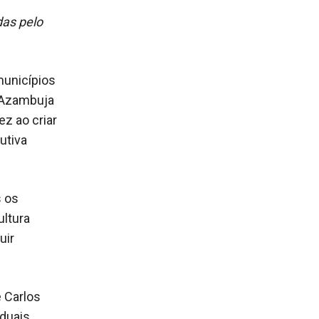
das pelo
municípios
o Azambuja
z ao criar
utiva
 os
ultura
uir
 Carlos
aduais