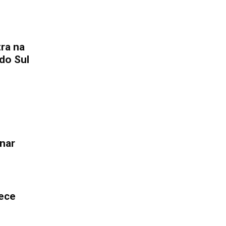
tra na
do Sul
onar
lece