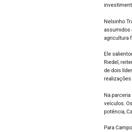
investiment
Nelsinho T
assumidos c
agricultura f
Ele salient
Riedel, rei
de dois líd
realizações 
Na parceria
veículos. O
potência, C
Para Campo 