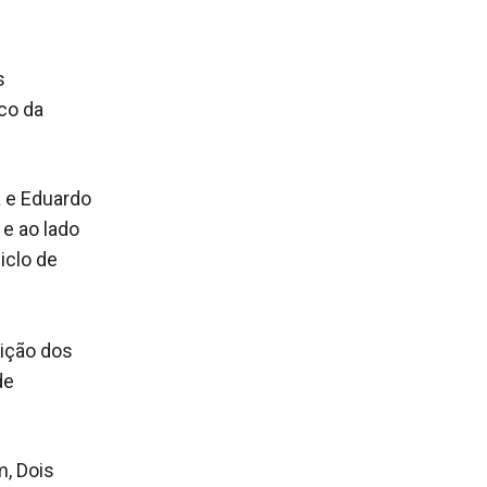
s
co da
a e Eduardo
e ao lado
iclo de
sição dos
de
, Dois