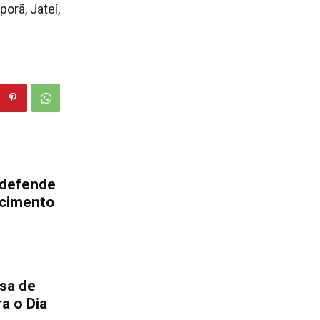
orã, Jateí,
 defende
ecimento
sa de
a o Dia