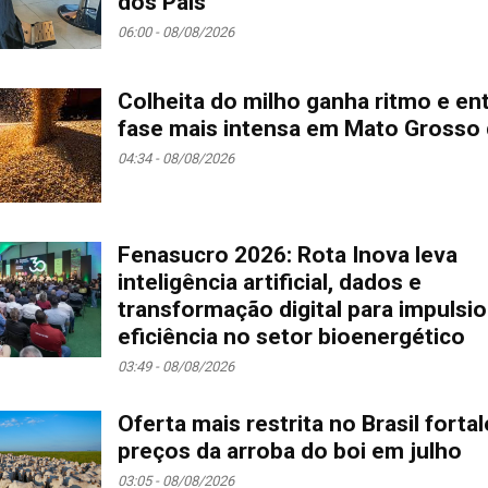
dos Pais
06:00 - 08/08/2026
Colheita do milho ganha ritmo e en
fase mais intensa em Mato Grosso 
04:34 - 08/08/2026
Fenasucro 2026: Rota Inova leva
inteligência artificial, dados e
transformação digital para impulsi
eficiência no setor bioenergético
03:49 - 08/08/2026
Oferta mais restrita no Brasil forta
preços da arroba do boi em julho
03:05 - 08/08/2026