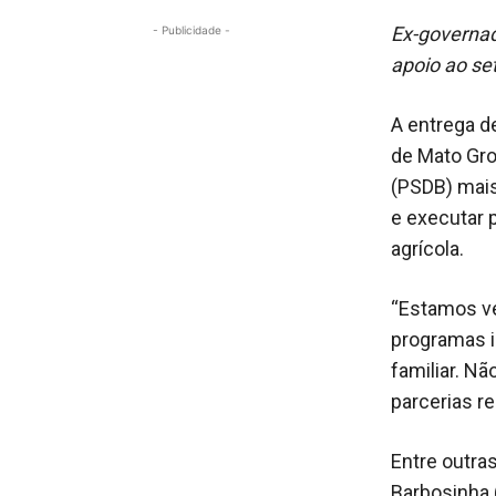
Ex-governad
- Publicidade -
apoio ao set
A entrega d
de Mato Gro
(PSDB) mais
e executar 
agrícola.
“Estamos ve
programas i
familiar. N
parcerias r
Entre outra
Barbosinha 