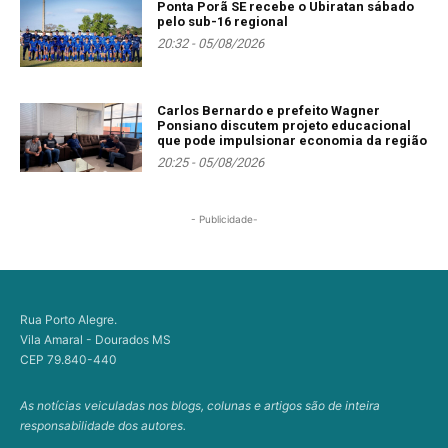
Ponta Porã SE recebe o Ubiratan sábado
pelo sub-16 regional
20:32 - 05/08/2026
Carlos Bernardo e prefeito Wagner
Ponsiano discutem projeto educacional
que pode impulsionar economia da região
20:25 - 05/08/2026
- Publicidade-
Rua Porto Alegre.
Vila Amaral - Dourados MS
CEP 79.840-440
As notícias veiculadas nos blogs, colunas e artigos são de inteira
responsabilidade dos autores.